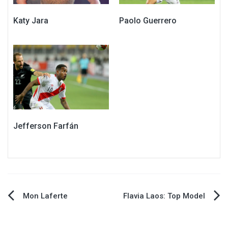
Katy Jara
Paolo Guerrero
Jefferson Farfán
Navegación
Mon Laferte
Flavia Laos: Top Model
de