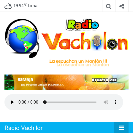
℃
19.94
Lima
Emisora de Lima Perú, dedicada a difundir Cumbia Peruana
Radio
Vachilon
Radio Vachilon