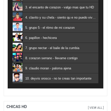
3. el encanto de corazon - valgo mas que tu HD
4. clavito y su chela - siento qu e no puedo vivir sin ti
5. grupo 5 - el ritmo de mi corazon
6. papillon - hechicera
7. grupo nectar - el baile de la cumbia
8. corazon serrano - llevame contigo
9. claudio moran - paloma ajena
10. deyvis orosco - no te creas tan importante
CHICAS HD
[ VIEW ALL ]