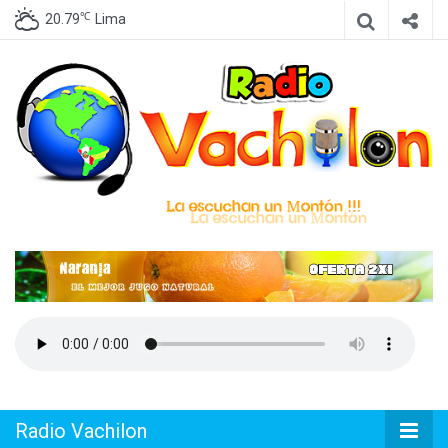
℃
20.79
Lima
Emisora de Lima Perú, dedicada a difundir Cumbia Peruana
Radio
Vachilon
Radio Vachilon