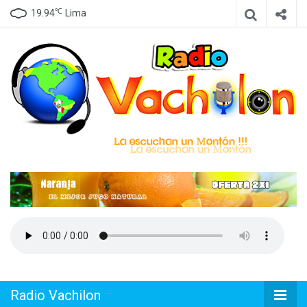
℃
19.94
Lima
Emisora de Lima Perú, dedicada a difundir Cumbia Peruana
Radio
Vachilon
Radio Vachilon