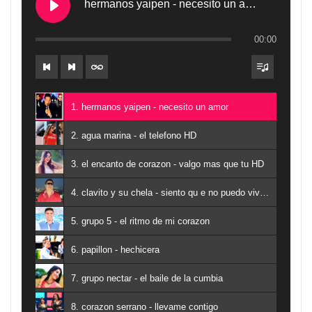
hermanos yaipen - necesito un amor
00:00
1. hermanos yaipen - necesito un amor
2. agua marina - el telefono HD
3. el encanto de corazon - valgo mas que tu HD
4. clavito y su chela - siento qu e no puedo vivir sin ti
5. grupo 5 - el ritmo de mi corazon
6. papillon - hechicera
7. grupo nectar - el baile de la cumbia
8. corazon serrano - llevame contigo