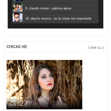
9. claudio moran - paloma ajena
10. deyvis orosco - no te creas tan importante
CHICAS HD
[ VIEW ALL ]
27
Ene
2019