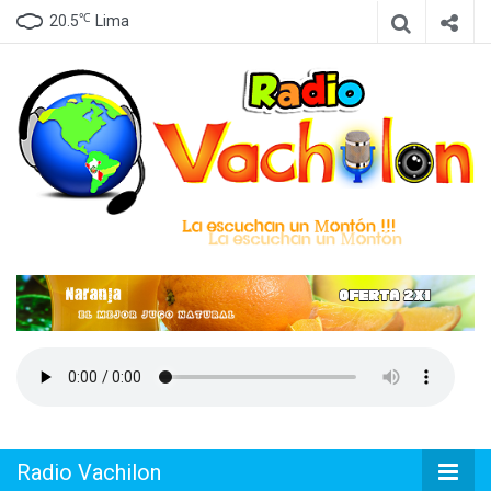
℃
20.5
Lima
Emisora de Lima Perú, dedicada a difundir Cumbia Peruana
Radio
Vachilon
Radio Vachilon