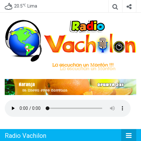
℃
20.5
Lima
Emisora de Lima Perú, dedicada a difundir Cumbia Peruana
Radio
Vachilon
Radio Vachilon