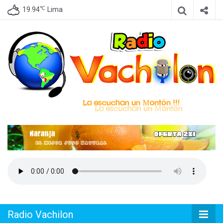
℃
19.94
Lima
Emisora de Lima Perú, dedicada a difundir Cumbia Peruana
Radio
Vachilon
Radio Vachilon