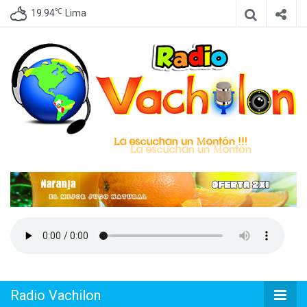
℃
19.94
Lima
Emisora de Lima Perú, dedicada a difundir Cumbia Peruana
Radio
Vachilon
Radio Vachilon