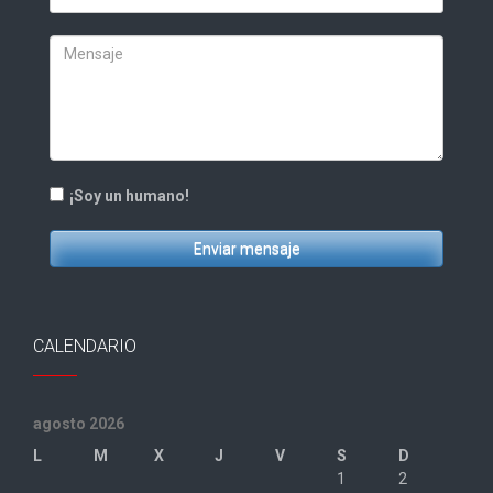
¡Soy un humano!
Enviar mensaje
CALENDARIO
agosto 2026
L
M
X
J
V
S
D
1
2