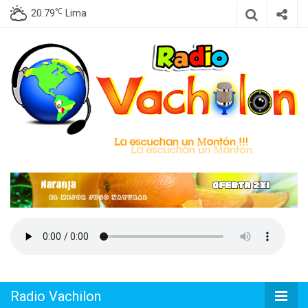
℃
20.79
Lima
Emisora de Lima Perú, dedicada a difundir Cumbia Peruana
Radio
Vachilon
Radio Vachilon