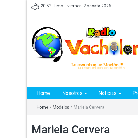
℃
20.5
Lima
viernes, 7 agosto 2026
Radio Vachilon
Emisora de Lima Perú, dedicada a difundir Cumbia
Peruana
Home
Nosotros
Noticias
Pr
Home
/
Modelos
/
Mariela Cervera
Mariela Cervera