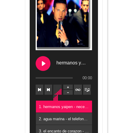
hermanos yaipen - necesito un amor
00:00
1. hermanos yaipen - necesito un amor
2. agua marina - el telefono HD
3. el encanto de corazon - valgo mas que tu HD