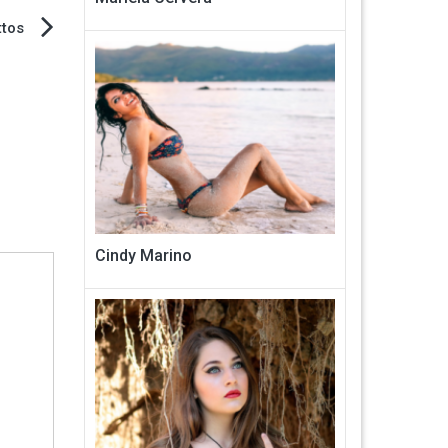
ttos
Cindy Marino