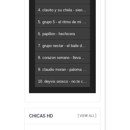
4. clavito y su chela - siento qu e no puedo vivir sin ti
5. grupo 5 - el ritmo de mi corazon
6. papillon - hechicera
7. grupo nectar - el baile de la cumbia
8. corazon serrano - llevame contigo
9. claudio moran - paloma ajena
10. deyvis orosco - no te creas tan importante
CHICAS HD
[ VIEW ALL ]