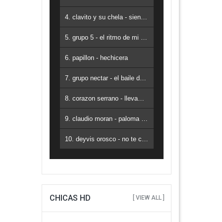
4. clavito y su chela - siento qu e no puedo vivir sin ti
5. grupo 5 - el ritmo de mi corazon
6. papillon - hechicera
7. grupo nectar - el baile de la cumbia
8. corazon serrano - llevame contigo
9. claudio moran - paloma ajena
10. deyvis orosco - no te creas tan importante
CHICAS HD
[ VIEW ALL ]