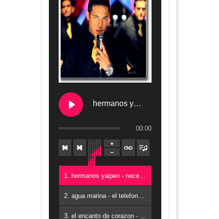
hermanos yaipen - necesito un amor
00:00
1. hermanos yaipen - necesito un amor
2. agua marina - el telefono HD
3. el encanto de corazon - valgo mas que tu HD