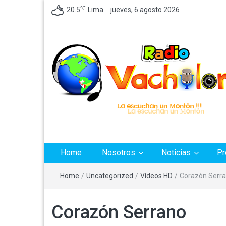
℃
20.5
Lima
jueves, 6 agosto 2026
Radio Vachilon
Emisora de Lima Perú, dedicada a difundir Cumbia
Peruana
Home
Nosotros
Noticias
Pr
Home
/
Uncategorized
/
Vídeos HD
/
Corazón Serr
Corazón Serrano