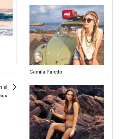
Camila Pinedo
n el
ado