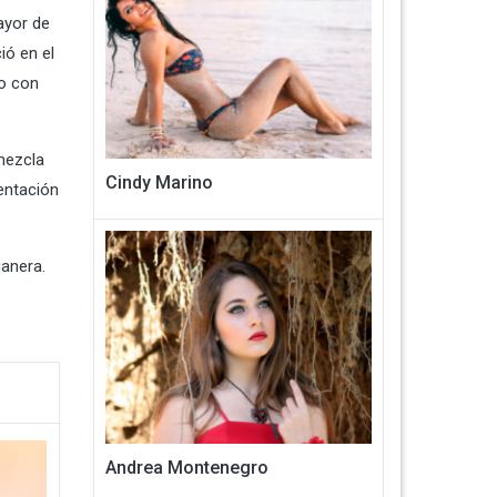
ayor de
ió en el
do con
mezcla
Cindy Marino
entación
anera.
Andrea Montenegro