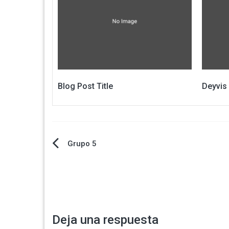
Blog Post Title
Deyvis
Navegación
Grupo 5
de
entradas
Deja una respuesta