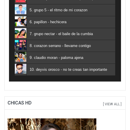
5. grupo 5 - el ritmo de mi corazon
6. papillon - hechicera
7. grupo nectar - el baile de la cumbia
8. corazon serrano - llevame contigo
9. claudio moran - paloma ajena
10. deyvis orosco - no te creas tan importante
CHICAS HD
[ VIEW ALL ]