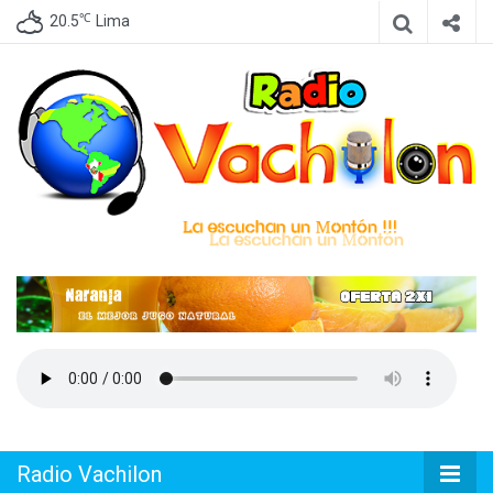
℃
20.5
Lima
Emisora de Lima Perú, dedicada a difundir Cumbia Peruana
Radio
Vachilon
Radio Vachilon