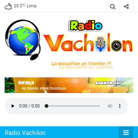
℃
20.5
Lima
Emisora de Lima Perú, dedicada a difundir Cumbia Peruana
Radio
Vachilon
Radio Vachilon